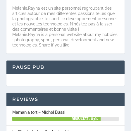
Melanie.Rayna est un site personnel regroupant des
articles autour de mes différentes passions telles que
la photographie, le sport, le développement personnel
et les nouvelles technologies. N’hésitez pas à laisser
des commentaires et bonne visite !
Melanie.Rayna is a personal website about my hobbies
: photography, sport, personal development and new
technologies. Share if you like !
PAUSE PUB
REVIEWS
Maman a tort – Michel Bussi
RÉSULTAT : 83%