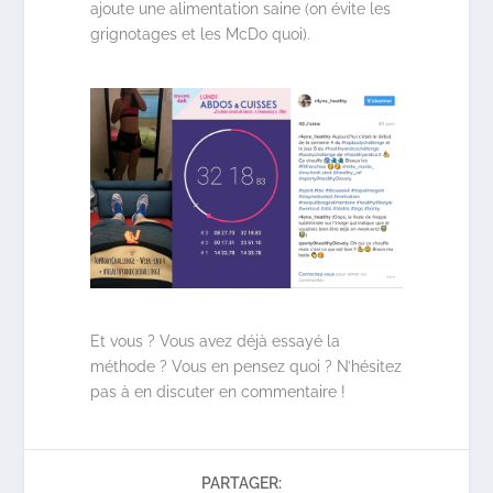
ajoute une alimentation saine (on évite les
grignotages et les McDo quoi).
Et vous ? Vous avez déjà essayé la
méthode ? Vous en pensez quoi ? N’hésitez
pas à en discuter en commentaire !
PARTAGER: