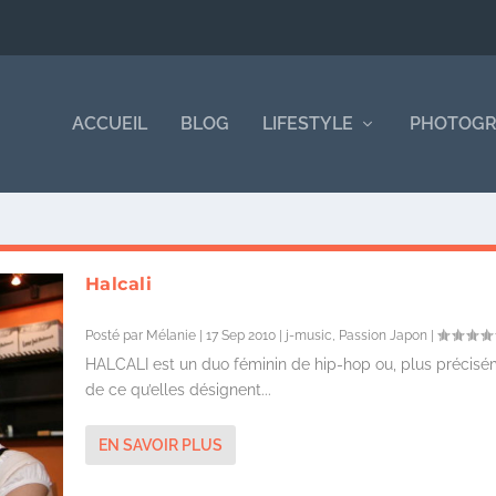
ACCUEIL
BLOG
LIFESTYLE
PHOTOGR
Halcali
Posté par
Mélanie
|
17 Sep 2010
|
j-music
,
Passion Japon
|
HALCALI est un duo féminin de hip-hop ou, plus précisé
de ce qu’elles désignent...
EN SAVOIR PLUS