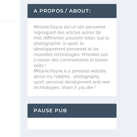
A PROPOS / ABOUT:
Melanie.Rayna est un site personnel
regroupant des articles autour de
mes différentes passions telles que la
photographie, le sport, le
développement personnel et les
nouvelles technologies. N’hésitez pas
à laisser des commentaires et bonne
visite !
Melanie.Rayna is a personal website
about my hobbies : photography,
sport, personal development and new
technologies. Share if you like !
PAUSE PUB