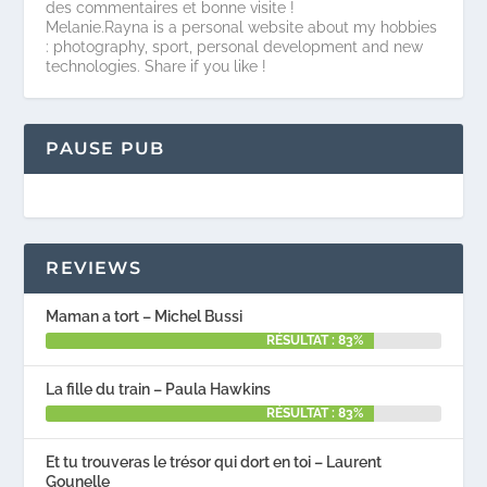
des commentaires et bonne visite !
Melanie.Rayna is a personal website about my hobbies
: photography, sport, personal development and new
technologies. Share if you like !
PAUSE PUB
REVIEWS
Maman a tort – Michel Bussi
RÉSULTAT : 83%
La fille du train – Paula Hawkins
RÉSULTAT : 83%
Et tu trouveras le trésor qui dort en toi – Laurent
Gounelle