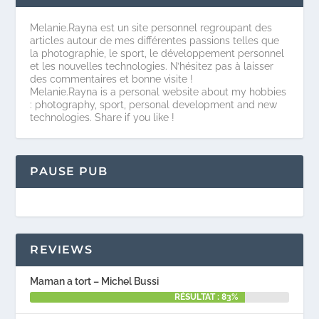
Melanie.Rayna est un site personnel regroupant des
articles autour de mes différentes passions telles que
la photographie, le sport, le développement personnel
et les nouvelles technologies. N’hésitez pas à laisser
des commentaires et bonne visite !
Melanie.Rayna is a personal website about my hobbies
: photography, sport, personal development and new
technologies. Share if you like !
PAUSE PUB
REVIEWS
Maman a tort – Michel Bussi
RÉSULTAT : 83%