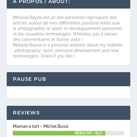
A PROPOS / ABOUT:
Melanie.Rayna est un site personnel regroupant des
articles autour de mes différentes passions telles que
la photographie, le sport, le développement personnel
et les nouvelles technologies. N’hésitez pas à laisser
des commentaires et bonne visite !
Melanie.Rayna is a personal website about my hobbies
: photography, sport, personal development and new
technologies. Share if you like !
PAUSE PUB
REVIEWS
Maman a tort – Michel Bussi
RÉSULTAT : 83%