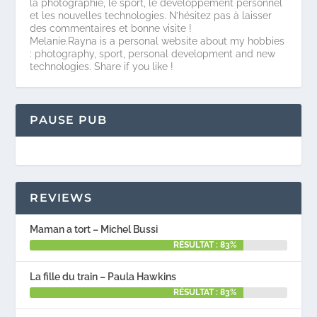
la photographie, le sport, le développement personnel
et les nouvelles technologies. N’hésitez pas à laisser
des commentaires et bonne visite !
Melanie.Rayna is a personal website about my hobbies
: photography, sport, personal development and new
technologies. Share if you like !
PAUSE PUB
REVIEWS
Maman a tort – Michel Bussi
RÉSULTAT : 83%
La fille du train – Paula Hawkins
RÉSULTAT : 83%