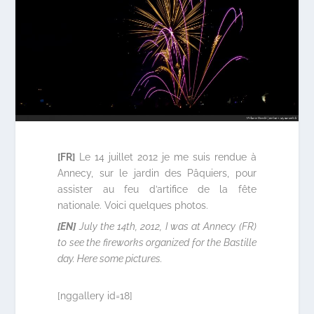
[FR]
Le 14 juillet 2012 je me suis rendue à
Annecy, sur le jardin des Pâquiers, pour
assister au feu d’artifice de la fête
nationale. Voici quelques photos.
[EN]
July the 14th, 2012, I was at Annecy (FR)
to see the fireworks organized for the Bastille
day. Here some pictures.
[nggallery id=18]