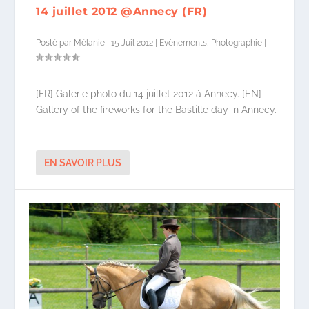
14 juillet 2012 @Annecy (FR)
Posté par
Mélanie
|
15 Juil 2012
|
Evènements
,
Photographie
|
[FR] Galerie photo du 14 juillet 2012 à Annecy. [EN]
Gallery of the fireworks for the Bastille day in Annecy.
EN SAVOIR PLUS