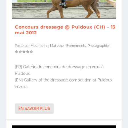
Concours dressage @ Puidoux (CH) – 13
mai 2012
Posté par
Mélanie
|
13 Mai 2012
|
Evènements
,
Photographie
|
[FR] Galerie du concours de dressage en 2012 à
Puidoux.
[EN] Gallery of the dressage competition at Puidoux
in 2012.
EN SAVOIR PLUS