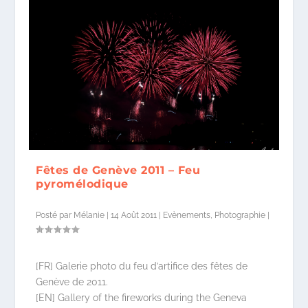
Fêtes de Genève 2011 – Feu
pyromélodique
Posté par
Mélanie
|
14 Août 2011
|
Evènements
,
Photographie
|
[FR] Galerie photo du feu d’artifice des fêtes de
Genève de 2011.
[EN] Gallery of the fireworks during the Geneva