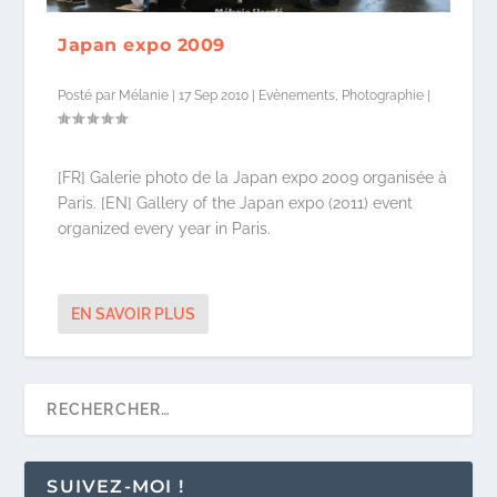
Japan expo 2009
Posté par
Mélanie
|
17 Sep 2010
|
Evènements
,
Photographie
|
[FR] Galerie photo de la Japan expo 2009 organisée à
Paris. [EN] Gallery of the Japan expo (2011) event
organized every year in Paris.
EN SAVOIR PLUS
SUIVEZ-MOI !