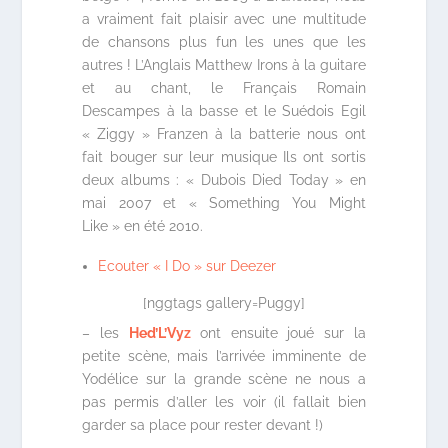
a vraiment fait plaisir avec une multitude
de chansons plus fun les unes que les
autres ! L’Anglais Matthew Irons à la guitare
et au chant, le Français Romain
Descampes à la basse et le Suédois Egil
« Ziggy » Franzen à la batterie nous ont
fait bouger sur leur musique Ils ont sortis
deux albums : « Dubois Died Today » en
mai 2007 et « Something You Might
Like » en été 2010.
Ecouter « I Do » sur Deezer
[nggtags gallery=Puggy]
– les
Hed’L’Vyz
ont ensuite joué sur la
petite scène, mais l’arrivée imminente de
Yodélice sur la grande scène ne nous a
pas permis d’aller les voir (il fallait bien
garder sa place pour rester devant !)