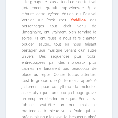
– le groupe le plus attendu de ce festival
(totalement gratuit rappelons-le !) a
clôturé cette 27ème édition du Festival
Vernier sur Rock 2011.
Yodélice
, des
personnages tout droit venu de
l’imaginaire, ont vraiment bien terminé la
soirée. Ils ont réussi à nous faire chanter,
bouger, sauter… tout en nous faisant
partager leur musique venant d’un autre
univers. Des séquences plus rocks,
entrecoupées par des morceaux plus
calmes ne laissaient pas beaucoup de
place au repos. Contre toutes attentes,
c’est le groupe que j’ai le moins apprécié
justement pour ce rythme de mélodies
assez atypique : un coup ça bouge grave,
un coup on s’endort presque… Bon allez,
j’abuse peut-être un peu mais je
m’attendais à mieux vu la foule qui se
précipitait pour les voir. J’ai beaucoup aimé