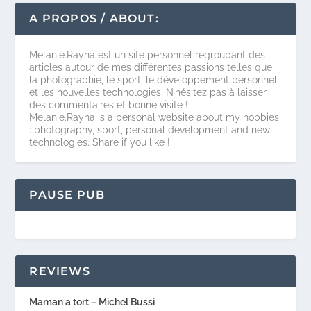
A PROPOS / ABOUT:
Melanie.Rayna est un site personnel regroupant des
articles autour de mes différentes passions telles que
la photographie, le sport, le développement personnel
et les nouvelles technologies. N’hésitez pas à laisser
des commentaires et bonne visite !
Melanie.Rayna is a personal website about my hobbies
: photography, sport, personal development and new
technologies. Share if you like !
PAUSE PUB
REVIEWS
Maman a tort – Michel Bussi