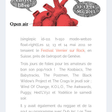
[singlepic id=111 h=150 mode=web20
float=right]Les 12, 13 et 14 mai 2011 se
tenaient le
Festival Vernier sur Rock
, en
Suisse, près de l’aéroport de Genève.
Trois jours de folies pour les amateurs de
bon son pop/rock ! The Koobiacs, The
Babytracks, The Postmen, The Black
Widow’s Project et The Crags le jeudi soir ;
Wind Of Change, K.O.L.O., The Awkwards,
Puggy, Hed’L’Vyz et Yodélice le samedi
soir.
Il y avait également du reggae et de la
soul au programme avec Dub Inc, Los Tres