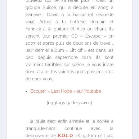
pluvieux qui ne s’arrêtait plus ! C’est un
groupe Suisse, qui a débuté en 2005 à
Genève : David à la basse (et seconde
voix), Arthur à la batterie, Romain et
Yannick à la guitare et Alex au chant. Ils
sortent leur premier CD « Escape » en
2007 et après plus de deux ans de travail,
leur dernier album « Lift off » est dans les
bac depuis septembre 2010. Ils sont
vraiment terribles sur scène, je vous invite
donc à aller les voir dès qu’ils passent près
de chez vous.
Ecouter « Last Hope » sur Youtube
[nggtags gallery=woc]
– la pluie s’est enfin arrêtée et la soirée a
tranquillement continué avec la
découverte de
K.O.L.O
. (Kingdom of Lord