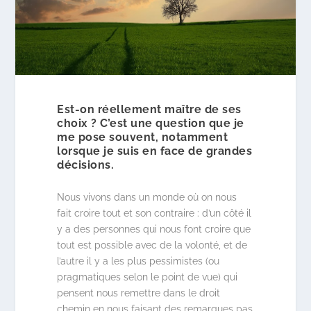
Est-on réellement maître de ses
choix ? C’est une question que je
me pose souvent, notamment
lorsque je suis en face de grandes
décisions.
Nous vivons dans un monde où on nous
fait croire tout et son contraire : d’un côté il
y a des personnes qui nous font croire que
tout est possible avec de la volonté, et de
l’autre il y a les plus pessimistes (ou
pragmatiques selon le point de vue) qui
pensent nous remettre dans le droit
chemin en nous faisant des remarques pas