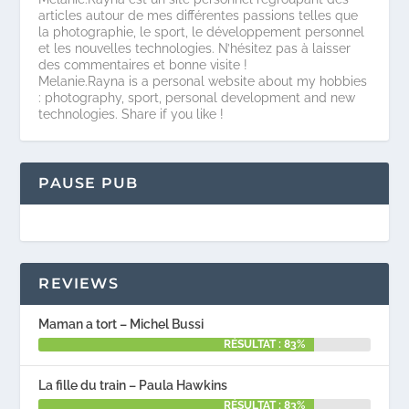
articles autour de mes différentes passions telles que
la photographie, le sport, le développement personnel
et les nouvelles technologies. N’hésitez pas à laisser
des commentaires et bonne visite !
Melanie.Rayna is a personal website about my hobbies
: photography, sport, personal development and new
technologies. Share if you like !
PAUSE PUB
REVIEWS
Maman a tort – Michel Bussi
RÉSULTAT : 83%
La fille du train – Paula Hawkins
RÉSULTAT : 83%