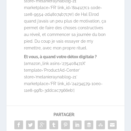
store=’melanieraynablog-21′
marketplace=’FR’ link_id=’8a4127c1-10de-
11e8-9554-2d48074b717e’] de Hal Elrod
quand j’avais un peu plus de motivation, ça
permet de faire des choses constructives
au réveil, et commencer sa journée du bon
pied. Du coup je vais essayer de m’y
remettre, avec mon propre rituel.
Et vous, à quand votre détox digitale ?
[amazon_link asins=’275408472X’
template=’ProductAd-Center’
store=’melanieraynablog-21′
marketplace=’FR’ link_id=’24234579-10e0-
11e8-99fb-3ddcac7966eb’]
PARTAGER: